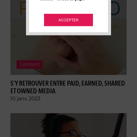
ACCEPTER
Content
S’Y RETROUVER ENTRE PAID, EARNED, SHARED
ET OWNED MEDIA
10 janv. 2023