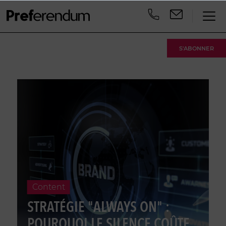
S'ABONNER
Content
STRATÉGIE "ALWAYS ON" :
POURQUOI LE SILENCE COÛTE