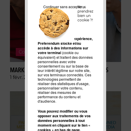
Continuer sans accepter >
Vous
prendrez
bien un
cookie ?!
Pour améliorer votre expérience,
Preferendum stocke et/ou
accède à des informations sur
Content
votre terminal
(cookie ou
équivalent) et traitent des données
personnelles avec votre
consentement ou sur la base de
MARKETING D'INFLUENCE ET MILLENIALS
leur intérêt légitime sur notre site,
sur vos terminaux connectés. Ces
1 févr. 2023
technologies permettent de
réaliser des statistiques d'usage,
personnaliser votre contenu,
réaliser des mesures de
performance du contenu et
d'audience.
Vous pouvez modifier ou vous
opposer aux traitements de vos
données personnelles à tout
moment en cliquant sur le lien «
cookies » en bas de page.