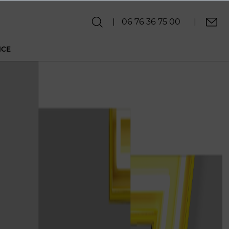
06 76 36 75 00
NCE