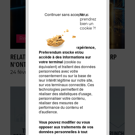
Continuer sans accepter >
Vous
prendrez
bien un
cookie ?!
relations presse
Pour améliorer votre expérience,
Preferendum stocke et/ou
RELATIONS PRESSE VS IA : LES AGENCES RP
accède à des informations sur
votre terminal
(cookie ou
N'ONT PAS DIT LEUR DERNIER MOT
équivalent) et traitent des données
personnelles avec votre
24 févr. 2026
consentement ou sur la base de
leur intérêt légitime sur notre site,
sur vos terminaux connectés. Ces
technologies permettent de
réaliser des statistiques d'usage,
personnaliser votre contenu,
réaliser des mesures de
performance du contenu et
d'audience.
Vous pouvez modifier ou vous
opposer aux traitements de vos
données personnelles à tout