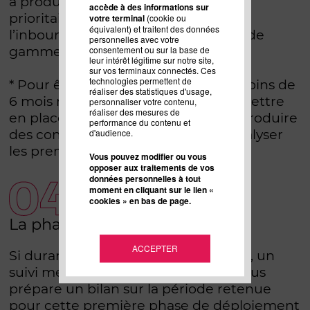
à produire, les actions à mener
accède à des informations sur
prioritairement pour se lancer dans
votre terminal
(cookie ou
équivalent) et traitent des données
l’inbound autour de vos offres haut de
personnelles avec votre
gamme.
consentement ou sur la base de
leur intérêt légitime sur notre site,
sur vos terminaux connectés. Ces
technologies permettent de
* Pour être honnête, un durée de moins de
réaliser des statistiques d'usage,
6 mois nous paraît trop juste pour mettre
personnaliser votre contenu,
réaliser des mesures de
en place des actions significatives, produire
performance du contenu et
des contenus correspondants et analyser
d'audience.
les premiers résultats
Vous pouvez modifier ou vous
opposer aux traitements de vos
données personnelles à tout
moment en cliquant sur le lien «
cookies » en bas de page.
La phase d’analyse
ACCEPTER
Si durant toute la phase précédente, un
suivi mensuel est réalisé, l’agence vous
prépare un bilan sur la période retenue
pour cette première phase de déploiement