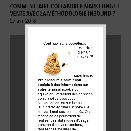
COMMENT FAIRE COLLABORER MARKETING ET
VENTE AVEC LA MÉTHODOLOGIE INBOUND ?
27 avr. 2018
Continuer sans accepter >
Vous
prendrez
bien un
cookie ?!
Pour améliorer votre expérience,
Preferendum stocke et/ou
accède à des informations sur
votre terminal
(cookie ou
équivalent) et traitent des données
personnelles avec votre
consentement ou sur la base de
leur intérêt légitime sur notre site,
sur vos terminaux connectés. Ces
technologies permettent de
réaliser des statistiques d'usage,
personnaliser votre contenu,
réaliser des mesures de