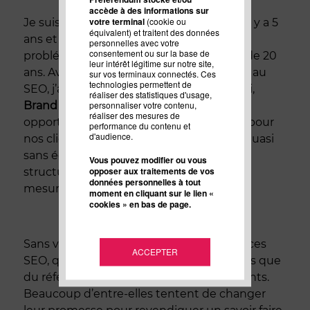
accède à des informations sur
votre terminal
(cookie ou
Je suis tombé avec passion dans le SEO il y a 5
équivalent) et traitent des données
ans et mes associés gèrent des
personnelles avec votre
consentement ou sur la base de
problématiques de Marque depuis plus de 20
leur intérêt légitime sur notre site,
ans. Avec ma précédente agence dédiée au
sur vos terminaux connectés. Ces
technologies permettent de
SEO, j’avais touché les limites, aujourd’hui,
réaliser des statistiques d'usage,
Brand Around The Web
m’offre d’autres
personnaliser votre contenu,
réaliser des mesures de
opportunités sur le plan opérationnel et pour
performance du contenu et
d'audience.
nos clients une solution webmarketing quasi
sans équivalence au sein d’une même
Vous pouvez modifier ou vous
opposer aux traitements de vos
structure. Et cela, avec des résultats
données personnelles à tout
mesurables.
moment en cliquant sur le lien «
cookies » en bas de page.
Sans vouloir casser du sucre sur les agences
ACCEPTER
SEO, qui doivent désormais faire bien plus que
du référencement naturel pour leurs clients.
Beaucoup d’entre-elles tentent de changer