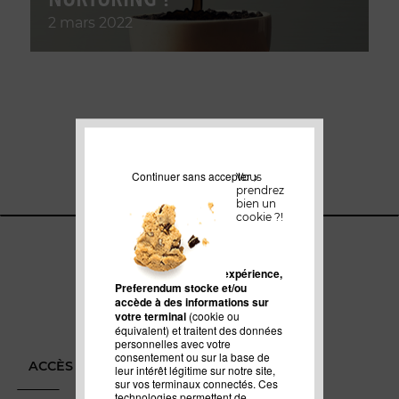
2 mars 2022
Continuer sans accepter >
Vous
prendrez
bien un
cookie ?!
Pour améliorer votre expérience,
Preferendum stocke et/ou
accède à des informations sur
votre terminal
(cookie ou
équivalent) et traitent des données
personnelles avec votre
consentement ou sur la base de
ACCÈS DIRECT
leur intérêt légitime sur notre site,
sur vos terminaux connectés. Ces
technologies permettent de