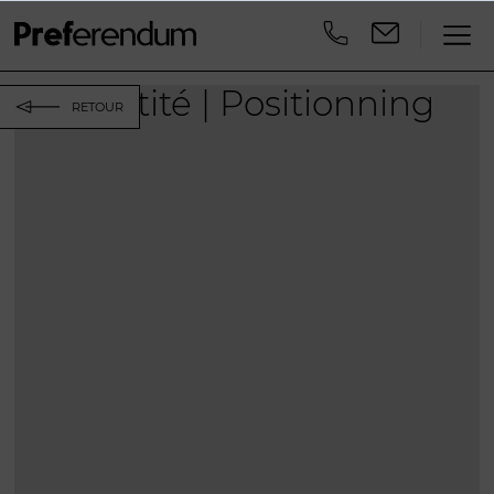
Identité | Positionning
RETOUR