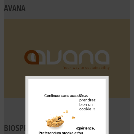
AVANA
Continuer sans accepter >
Vous
prendrez
bien un
cookie ?!
BIOSPRINGER
Pour améliorer votre expérience,
Preferendum stocke et/ou