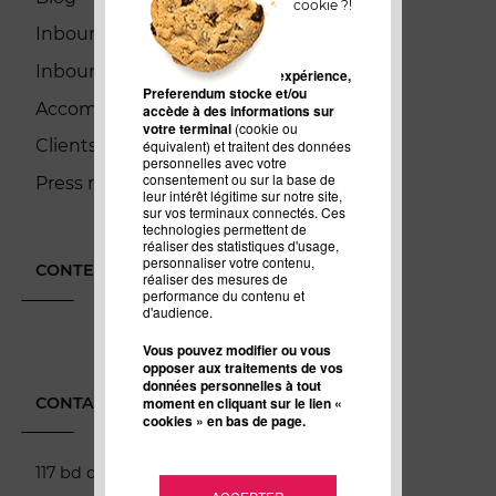
cookie ?!
Inbound Marketing
Inbound Sales
Pour améliorer votre expérience,
Preferendum stocke et/ou
Accompagnement
accède à des informations sur
votre terminal
(cookie ou
Clients
équivalent) et traitent des données
personnelles avec votre
consentement ou sur la base de
Press room
leur intérêt légitime sur notre site,
sur vos terminaux connectés. Ces
technologies permettent de
réaliser des statistiques d'usage,
personnaliser votre contenu,
CONTENUS LES PLUS LUS
réaliser des mesures de
performance du contenu et
d'audience.
Vous pouvez modifier ou vous
opposer aux traitements de vos
données personnelles à tout
CONTACT
moment en cliquant sur le lien «
cookies » en bas de page.
117 bd de Sébastopol