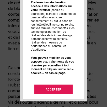
Preferendum stocke et/ou
de créer des call-to-action (CTA) et des articles
accède à des informations sur
de blogs afin d’attirer des personnes vers vos
votre terminal
(cookie ou
équivalent) et traitent des données
contenus, et de créer des pages de destination
personnelles avec votre
comprenant des formulaires pour récupérer les
consentement ou sur la base de
leur intérêt légitime sur notre site,
infos dont vous avez besoin
. De cette façon,
sur vos terminaux connectés. Ces
technologies permettent de
vous avez les moyens d’attirer des personnes
réaliser des statistiques d'usage,
et de leur faire suivre les parcours que vous
personnaliser votre contenu,
réaliser des mesures de
avez au préalable défini pour eux, tout cela en
performance du contenu et
lien direct avec votre CMS.
d'audience.
Vous pouvez modifier ou vous
opposer aux traitements de vos
données personnelles à tout
Des
outils liés aux processus de vente
moment en cliquant sur le lien «
cookies » en bas de page.
constituent la troisième grosse catégorie de
fonctionnalités inédite dans les autres CMS :
Hubspot vous offre ainsi la
possibilité de
ACCEPTER
connaître, via les parcours sur votre site, les
personnes qui sont mûres pour être abordées
via des outils d’agenda, de mail, et d’appel pour