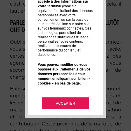
accède à des informations sur
c'est une opportunité à exploiter. Pour cela, il
votre terminal
(cookie ou
équivalent) et traitent des données
faut encore s'en donner les moyens.
personnelles avec votre
consentement ou sur la base de
PARLEZ LUI DE SES PROBLÉMATIQUES, PLUTÔT
leur intérêt légitime sur notre site,
sur vos terminaux connectés. Ces
QUE DE VOUS !
technologies permettent de
réaliser des statistiques d'usage,
personnaliser votre contenu,
Oubliez le discours émetteur et positionnez-
réaliser des mesures de
vous sur un axe récepteur. Exercice pas facile,
performance du contenu et
d'audience.
certes… c'est pourquoi vous trouverez des
agences comme Preferendum pour vous
Vous pouvez modifier ou vous
opposer aux traitements de vos
accompagner dans cette stratégie de
données personnelles à tout
changement dans votre entreprise.
moment en cliquant sur le lien «
cookies » en bas de page.
Batissez votre propre stratégie de contenu et
impliquer vos équipes, définissez les rôles et
les relais, l'inbound est devenu ainsi un outil de
ACCEPTER
maganement RH, un élément de valorisation
et de reconnaissance des salariés mis à
contribution. Cette proximité de la marque, de
ses collaborateurs avec les clients préparent un