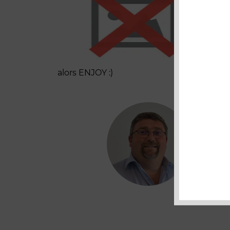
c'es
alors ENJOY :)
Lau
Co-di
Marqu
channe
opérat
digita
leads.
au CE