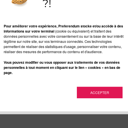
?!
Pour améliorer votre expérience, Preferendum stocke et/ou accède à des
informations sur votre terminal
(cookie ou équivalent) et traitent des
t la fin de l'année et l'heure des récréations.
données personnelles avec votre consentement ou sur la base de leur intérêt
légitime sur notre site, sur vos terminaux connectés. Ces technologies
permettent de réaliser des statistiques d'usage, personnaliser votre contenu,
réaliser des mesures de performance du contenu et d'audience.
rent Mano
Vous pouvez modifier ou vous opposer aux traitements de vos données
personnelles à tout moment en cliquant sur le lien « cookies » en bas de
rigeant de Preferendum, Laurent défend une culture de
page.
e et une approche du marketing digital basée sur le tra
l et l'inbound marketing. Aussi à l'aise en publicité et 
ionnel, qu'en digital, il accompagne les marques dans l
ACCEPTER
lisation et projets de croissance via le web, génération d
.. Il intervient également sur le thème de l'inbound mar
LSA et en écoles de commerce.