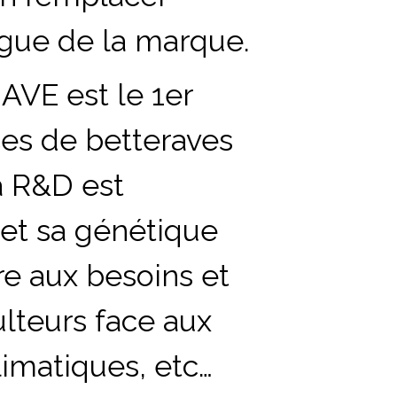
ogue de la marque.
AVE est le
1er
es de betteraves
a R&D est
 et sa génétique
re aux besoins et
ulteurs face aux
limatiques, etc…