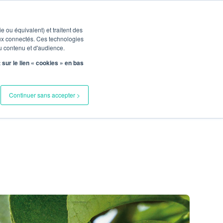
Let's Talk
Menu
ie ou équivalent) et traitent des
aux connectés. Ces technologies
u contenu et d'audience.
ur le lien « cookies » en bas
#1
Continuer sans accepter >