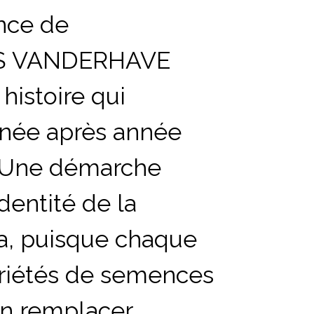
nce de
ES VANDERHAVE
histoire qui
nnée après année
Une démarche
'identité de la
a
, puisque chaque
riétés de semences
en remplacer