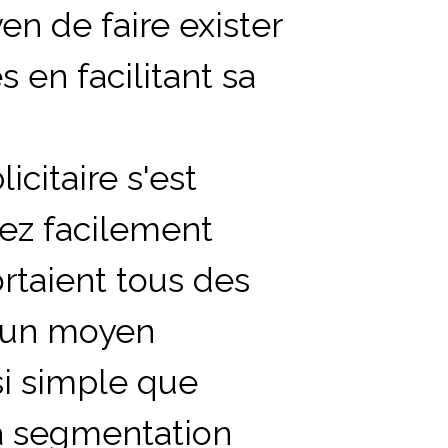
yen de faire exister
 en facilitant sa
icitaire s'est
ez facilement
ortaient tous des
 u
n moyen
i simple que
la segmentation