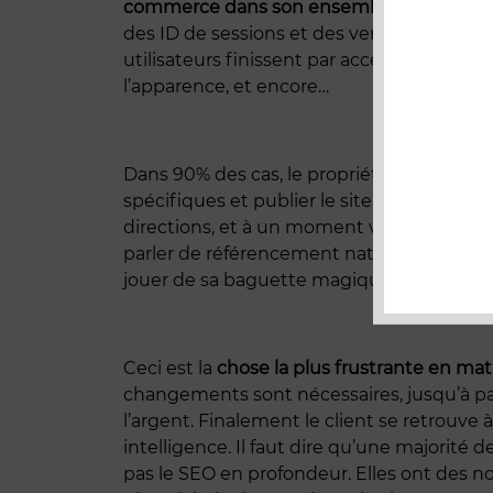
commerce dans son ensemble envers les 
des ID de sessions et des versions imprim
utilisateurs finissent par accentuer les 
l’apparence, et encore…
Dans 90% des cas, le propriétaire du sit
spécifiques et publier le site tout neuf –
directions, et à un moment vers la fin d
parler de référencement naturel et de SEO q
jouer de sa baguette magique afin d’optim
Ceci est la
chose la plus frustrante en ma
changements sont nécessaires, jusqu’à pa
l’argent. Finalement le client se retrouve 
intelligence. Il faut dire qu’une major
pas le SEO en profondeur. Elles ont des n