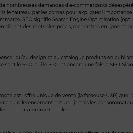
 à de nombreuses demandes d’e-commerçants désespérés d
ai pris le taureau par les cornes pour expliquer l’importa
commerce. SEO signifie Search Engine Optimisation (opt
 en ciblant des mots clés précis, recherchés en ligne et 
er qu’au design et au catalogue produits en oubliant le
 sont le SEO, oui le SEO, et encore une fois le SEO. Si v
ompte est l’offre unique de vente (la fameuse USP) que 
erce au référencement naturel, jamais les consommateur
a les moteurs comme Google.