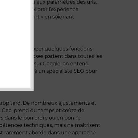
t redondant, du aux paramètres des urls,
 supposés améliorer l’expérience
upart « bricolent » en soignant
design, développer quelques fonctions
sé. Puis les choses partent dans toutes les
te e-commerce sur Google, on entend
e à faire appel à un spécialiste SEO pour
trop tard. De nombreux ajustements et
. Ceci prend du temps et coûte de
hoses dans le bon ordre ou en bonne
pétences techniques, mais ne maîtrisent
O est rarement abordé dans une approche