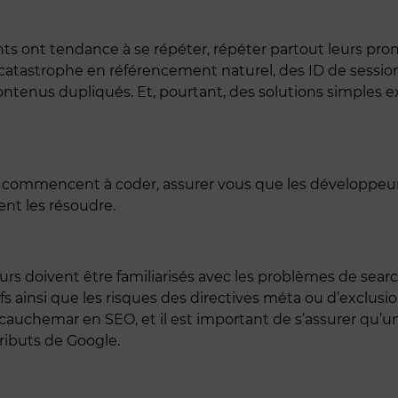
 ont tendance à se répéter, répéter partout leurs promo
catastrophe en référencement naturel, des ID de session
tenus dupliqués. Et, pourtant, des solutions simples exi
e commencent à coder, assurer vous que les développeu
nt les résoudre.
 doivent être familiarisés avec les problèmes de search 
tifs ainsi que les risques des directives méta ou d’exclus
re cauchemar en SEO, et il est important de s’assurer qu
tributs de Google.