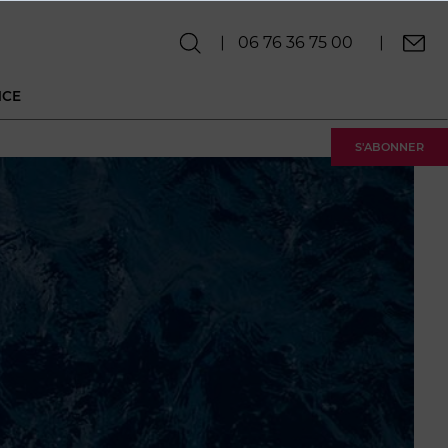
06 76 36 75 00
NCE
S'ABONNER