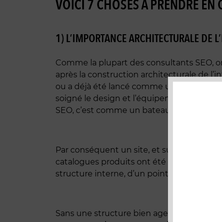
VOICI 7 CHOSES À PRENDRE EN
1) L’IMPORTANCE ARCHITECTURALE DE L
Comme la plupart des consultants SEO, o
après la construction architecturale de l’i
ou a déjà été lancé comme un bateau sans 
soigné le design et l’équipement, mais i
SEO, c’est comme un bateau sans fond. C’est
Par conséquent un site, et surtout
un sit
catalogues produits ont été ajoutés, les mo
structure interne, d’un point de vu SEO re
Sans une structure bien agencée des Urls