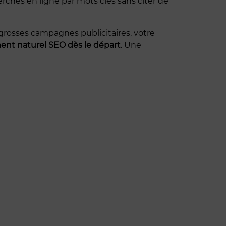
ches en ligne par mots clés sans citer de
rosses campagnes publicitaires, votre
ent naturel SEO dès le départ
. Une