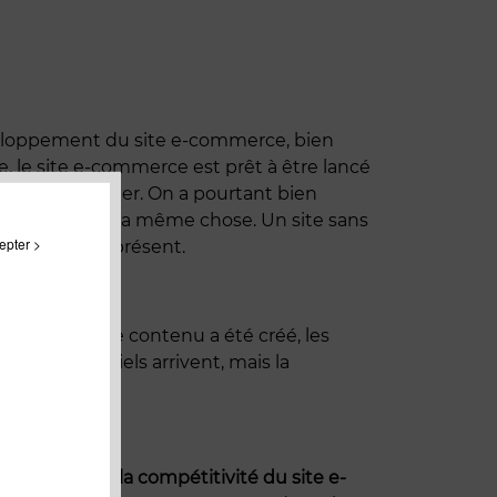
veloppement du site e-commerce, bien
de, le site e-commerce est prêt à être lancé
ne va pas couler. On a pourtant bien
t exactement la même chose. Un site sans
epter >
’il n’est pas présent.
n cauchemar.
Le contenu a été créé, les
teurs potentiels arrivent, mais la
 de renforcer la compétitivité du site e-