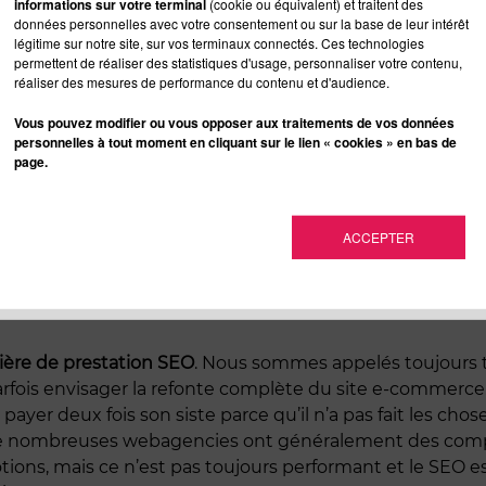
informations sur votre terminal
(cookie ou équivalent) et traitent des
sites concurrents
. Il y a du contenu dupliqué partout e
données personnelles avec votre consentement ou sur la base de leur intérêt
ables. Un filtrage avancé et des fonctions de recherche,
légitime sur notre site, sur vos terminaux connectés. Ces technologies
problèmes. Non, vraiment, en matière de e-commerce la pl
permettent de réaliser des statistiques d'usage, personnaliser votre contenu,
réaliser des mesures de performance du contenu et d'audience.
Vous pouvez modifier ou vous opposer aux traitements de vos données
personnelles à tout moment en cliquant sur le lien « cookies » en bas de
page.
e e-commerce fait appel à une Web Agency pour créer le 
 bien avant que le projet e-commerce soit lui-même finali
u projet on cherche à savoir comment positionner son si
ACCEPTER
ui attirent du trafic qualifié vers le site, et on se décid
iser le site au référencement naturel.
tière de prestation SEO
. Nous sommes appelés toujours 
rfois envisager la refonte complète du site e-commerce
à payer deux fois son siste parce qu’il n’a pas fait les c
ité de nombreuses webagencies ont généralement des com
otions, mais ce n’est pas toujours performant et le SE