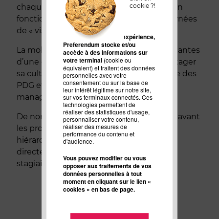
cookie ?!
chaque entreprise d’adapter ses vidéos en
fonction du sujet abordé : interviews, journées
de « vis ma vie », conférences...
Pour améliorer votre expérience,
Preferendum stocke et/ou
La mobilisation de toutes les parties prenantes
accède à des informations sur
votre terminal
(cookie ou
d’une entreprise est essentielle pour partager
équivalent) et traitent des données
sa culture d’entreprise. Exit l’image stricte des
personnelles avec votre
consentement ou sur la base de
PDG et des plus hautes fonctions
leur intérêt légitime sur notre site,
managériales… Tous devant l’objectif !
sur vos terminaux connectés. Ces
technologies permettent de
réaliser des statistiques d'usage,
De nombreuses marques mettent dorénavant
personnaliser votre contenu,
réaliser des mesures de
les projecteurs sur toutes les échelles
performance du contenu et
hiérarchiques via les réseaux sociaux :
d'audience.
directeurs, managers, collaborateurs et
Vous pouvez modifier ou vous
stagiaires.
opposer aux traitements de vos
données personnelles à tout
moment en cliquant sur le lien «
cookies » en bas de page.