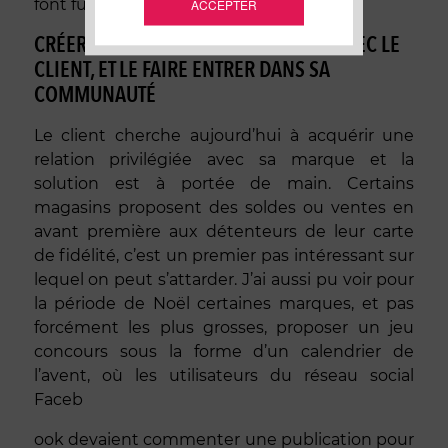
font fureur dans de nombreux pays.
ACCEPTER
CRÉER UNE RELATION PARTICULIÈRE AVEC LE
CLIENT, ET LE FAIRE ENTRER DANS SA
COMMUNAUTÉ
Le client cherche aujourd’hui à acquérir une
relation privilégiée avec sa marque et la
solution est à portée de main. Certains
magasins proposent des soldes ou ventes en
avant première aux détenteurs de leur carte
de fidélité, c’est un premier pas intéressant sur
lequel on peut s’attarder. J’ai aussi pu voir pour
la période de Noël certaines marques, et pas
forcément les plus grosses, proposer un jeu
concours sous la forme d’un calendrier de
l’avent, où les utilisateurs du réseau social
Faceb
ook devaient commenter une publication pour