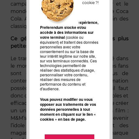
cookie ?!
campagne est centrée sur le bonheur et le
monde féérique de noël lié à la marque Coca
Cola. Avouez que nous sommes très loin des
Pour améliorer votre expérience,
classiques campagnes d'achat d'espace.
Preferendum stocke et/ou
accède à des informations sur
votre terminal
(cookie ou
Ce géant peut servir d’exemple à des plus
équivalent) et traitent des données
petites entreprises.
personnelles avec votre
consentement ou sur la base de
leur intérêt légitime sur notre site,
Le transmedia storytelling est très utilisé dans
sur vos terminaux connectés. Ces
technologies permettent de
le monde du cinéma ou des séries où les fans
réaliser des statistiques d'usage,
sont en demande constante de plus de
personnaliser votre contenu,
réaliser des mesures de
contenu. Une marque de consommation
performance du contenu et
possède un monde moins immersif, il faut
d'audience.
donc qu’elle privilégie des messages simples et
Vous pouvez modifier ou vous
efficaces. Mais il est tout à fait possible de créer
opposer aux traitements de vos
données personnelles à tout
un univers aussi intense que celui d’un film :
moment en cliquant sur le lien «
M&M’s a su grâce à ses mascottes devenir
cookies » en bas de page.
l’idole des enfants. Des peluches et des
magasins entièrement consacrés à la marque