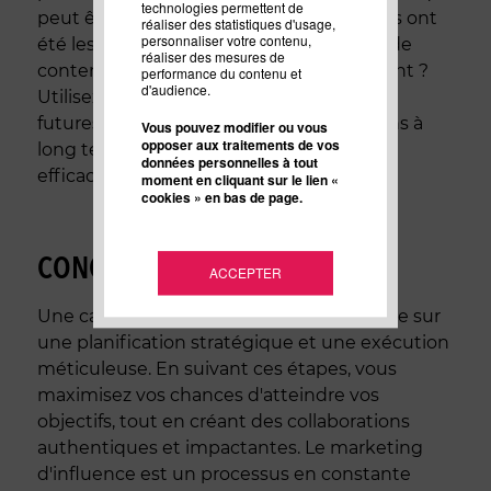
technologies permettent de
peut être amélioré. Quelles collaborations ont
réaliser des statistiques d'usage,
personnaliser votre contenu,
été les plus performantes ? Quels types de
réaliser des mesures de
contenu ont généré le plus d'engagement ?
performance du contenu et
d'audience.
Utilisez ces informations pour affiner vos
futures campagnes et établir des relations à
Vous pouvez modifier ou vous
opposer aux traitements de vos
long terme avec les influenceurs les plus
données personnelles à tout
efficaces.
moment en cliquant sur le lien «
cookies » en bas de page.
CONCLUSION
ACCEPTER
Une campagne d'influence réussie repose sur
une planification stratégique et une exécution
méticuleuse. En suivant ces étapes, vous
maximisez vos chances d'atteindre vos
objectifs, tout en créant des collaborations
authentiques et impactantes. Le marketing
d'influence est un processus en constante