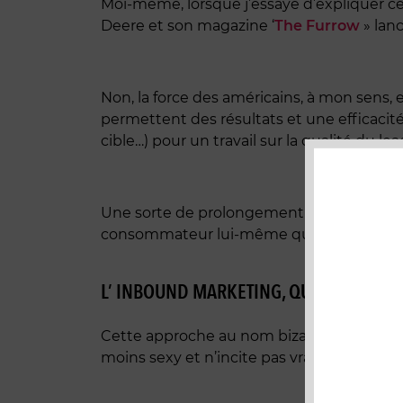
Moi-même, lorsque j’essaye d’expliquer ce
Deere et son magazine ‘
The Furrow
» lanc
Non, la force des américains, à mon sens,
permettent des résultats et une efficacit
cible…) pour un travail sur la qualité du le
Une sorte de prolongement finalement du ma
consommateur lui-même qui se constitue 
L’ INBOUND MARKETING, QU'EST-CE C'ES
Cette approche au nom bizarre pour des f
moins sexy et n’incite pas vraiment à aller