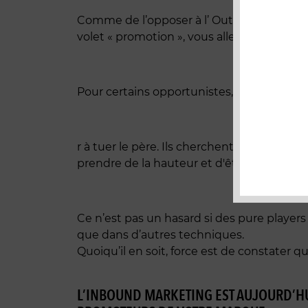
Comme de l’opposer à l’ Outbound marketi
volet « promotion », vous allez désormais 
Pour certains opportunistes, la tentation
r à tuer le père. Ils cherchent pour justif
prendre de la hauteur et d'être moins radi
Ce n’est pas un hasard si des pure playe
que dans d’autres techniques.
Quoiqu’il en soit, force est de constater qu
L’INBOUND MARKETING EST AUJOURD’HU