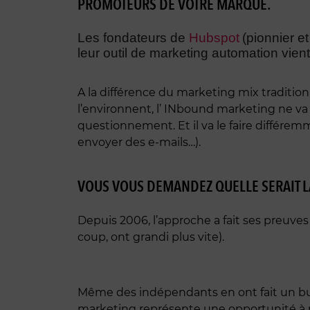
PROMOTEURS DE VOTRE MARQUE.
Les fondateurs de
Hubspot
(pionnier e
leur outil de marketing automation vient
A la différence du marketing mix traditio
l’environnent, l’ INbound marketing ne v
questionnement. Et il va le faire différe
envoyer des e-mails…).
VOUS VOUS DEMANDEZ QUELLE SERAIT LA
Depuis 2006, l’approche a fait ses preuves 
coup, ont grandi plus vite).
Même des indépendants en ont fait un bus
marketing représente une opportunité à ne