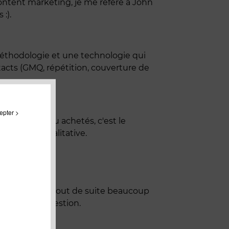
ontent marketing, je me réfère à John
:).
 méthodologie et une technologie qui
tacts (GMQ, répétition, couverture de
epter >
ers acquis ou achetés, c'est le
up plus qualitative.
rant » paraît tout de suite beaucoup
 creuser la question.