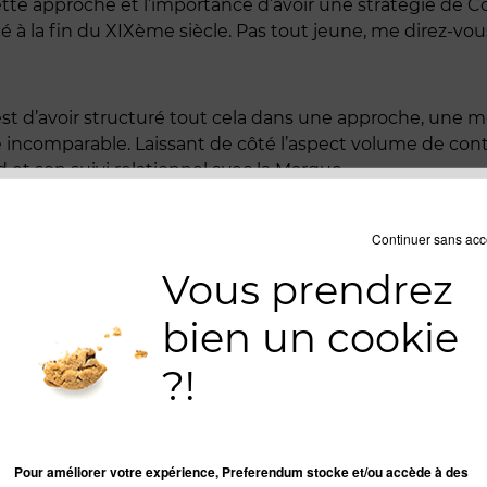
tte approche et l’importance d’avoir une stratégie de C
é à la fin du XIXème siècle. Pas tout jeune, me direz-vous 
 est d’avoir structuré tout cela dans une approche, une
é incomparable. Laissant de côté l’aspect volume de con
ad et son suivi relationnel avec la Marque.
Continuer sans acc
rketing "one to one", sauf qu'au lieu de partir de fichi
Vous prendrez
partie prenante. La démarche marketing devient beauco
bien un cookie
T QUE CETTE TERMINOLOGIE ENCORE ?
?!
rancophones, que l’on peut traduire par « marketing ent
 plus loin. Pourtant ce serait une grosse erreur de ne pas
Pour améliorer votre expérience, Preferendum stocke et/ou accède à des