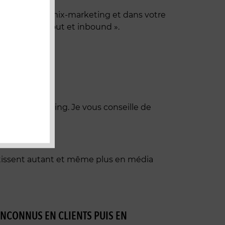
. Dans votre mix-marketing et dans votre
 des outils « out et inbound ».
outbound marketing. Je vous conseille de
stissent autant et même plus en média
INCONNUS EN CLIENTS PUIS EN