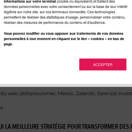
informations sur votre terminal
(cookie ou équivalent) et traitent des
données personnelles avec votre consentement ou sur la base de leur intérêt
ng (pour marketing sortant ou marketing traditionnel)
légitime sur notre site, sur vos terminaux connectés. Ces technologies
devoir définir un plan d’actions marketing s’appuyant sur
permettent de réaliser des statistiques d'usage, personnaliser votre contenu,
réaliser des mesures de performance du contenu et d'audience.
Vous pouvez modifier ou vous opposer aux traitements de vos données
personnelles à tout moment en cliquant sur le lien « cookies » en bas de
 est grande de vous pousse
page.
ier leur place ou leur services à opposer l’ inbound et l’ 
ACCEPTER
cal.
rs du web (Adopteunmec, Meetic, Zalando, Sarenza) inve
e :
I LA MEILLEURE STRATÉGIE POUR TRANSFORMER DES 