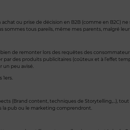
n achat ou prise de décision en B2B (comme en B2C) ne s
nous sommes tous pareils, même mes parents, malgré leur â
 bien de remonter lors des requêtes des consommateurs,
r par des produits publicitaires (coûteux et à l’effet tem
r un peu avisé.
 1ers.
aspects (Brand content, techniques de Storytelling,…), tou
ans la pub ou le marketing comprendront.