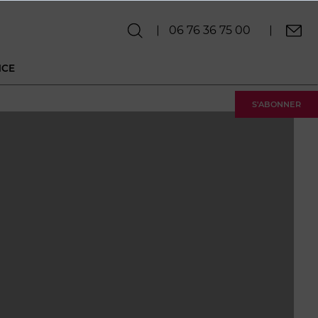
06 76 36 75 00
NCE
S'ABONNER