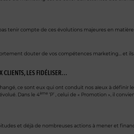
 ne pas tenir compte de ces évolutions majeures en mati
t fortement douter de vos compétences marketing… et ils 
 CLIENTS, LES FIDÉLISER…
hangé, ce sont eux qui ont conduit nos aïeux à définir l
ème
volué. Dans le 4
‘P’ , celui de « Promotion », il conv
abitudes et déjà de nombreuses actions à mener et financ