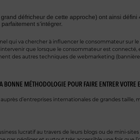
t grand défricheur de cette approche) ont ainsi défi
 parfaitement s’intégrer.
nnel qui va chercher à influencer le consommateur sur le
a intervenir que lorsque le consommateur est connecté,
mment des autres techniques de webmarketing (bannières p
 BONNE MÉTHODOLOGIE POUR FAIRE ENTRER VOTRE EN
auprès d’entreprises internationales de grandes taille, m
iness lucratif au travers de leurs blogs ou de mini-sit
 pas négliger et surtout très accessible une fois que l’