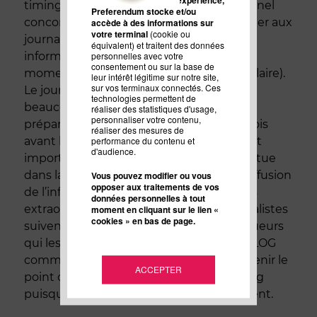
Pour améliorer votre expérience,
timing par rapport au planning rédactionnel
Preferendum stocke et/ou
concorde. Ainsi on ne va pas communiquer aux
accède à des informations sur
votre terminal
(cookie ou
journalistes et aux consommateurs les
équivalent) et traitent des données
informations sur la nouveauté au même
personnelles avec votre
consentement ou sur la base de
moment (exemple le cas d’une crème solaire).
leur intérêt légitime sur notre site,
sur vos terminaux connectés. Ces
Le journaliste a généralement besoin de
technologies permettent de
beaucoup plus de temps en amont pour
réaliser des statistiques d'usage,
personnaliser votre contenu,
préparer son dossier (parfois plusieurs mois
réaliser des mesures de
avant la publication de son sujet). L’apport
performance du contenu et
d'audience.
important d’une attachée de presse se situe
dans la gestion et la planification de la diffusion
Vous pouvez modifier ou vous
opposer aux traitements de vos
de l’information et si un Blog est un relais
données personnelles à tout
extraordinaire, que l’on sait que les journalistes
moment en cliquant sur le lien «
cookies » en bas de page.
suivent ceux des marques ou des bloggueurs
qui les intéressent, il faut considérer le BLOG
comme une valeur ajoutée qui peut devenir le
ACCEPTER
point central de votre stratégie marketing
puisque c'est un média qui vous appartient.