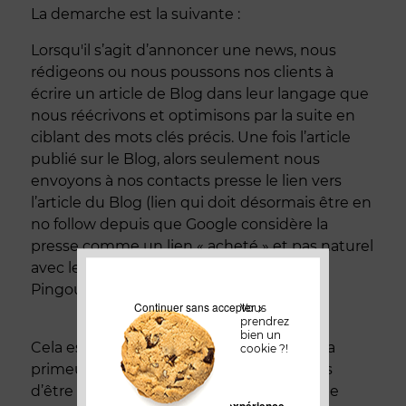
La demarche est la suivante :
Lorsqu'il s’agit d’annoncer une news, nous
rédigeons ou nous poussons nos clients à
écrire un article de Blog dans leur langage que
nous réécrivons et optimisons par la suite en
ciblant des mots clés précis. Une fois l’article
publié sur le Blog, alors seulement nous
envoyons à nos contacts presse le lien vers
l’article du Blog (lien qui doit désormais être en
no follow depuis que Google considère la
presse comme un lien « acheté » et pas naturel
avec le dernière mise à jour de Google
Pingouin).
Continuer sans accepter >
Vous
prendrez
bien un
Cela est naturellement possible lorsque la
cookie ?!
primeur de l’information ne nécessite pas
d’être donné aux journalistes ou lorsque le