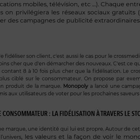
cations mobiles, télévision, etc ...). Chaque ent
n privilégiera les réseaux sociaux gratuits (
ser des campagnes de publicité extraordinaire
fidéliser son client, c'est aussi le cas pour le crossme
moins cher que d'en démarcher des nouveaux. C'est ce qui 
contant 8 à 10 fois plus cher que la fidélisation. Le c
g plus ciblé sur le consommateur. On propose par e
n produit de la marque.
Monopoly
a lancé une campagn
is aux utilisateurs de voter pour les prochaines saveurs
E CONSOMMATEUR : LA FIDÉLISATION À TRAVERS LE ST
une marque, une identité qui lui est propre. Autour de
, les valeurs et la façon de voir le m
 l’univers