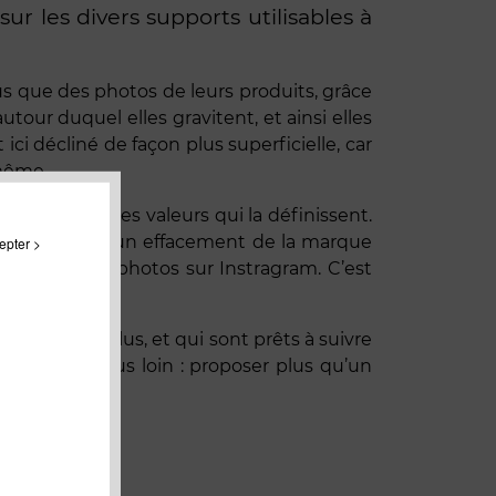
ur les divers supports utilisables à
s que des photos de leurs produits, grâce
utour duquel elles gravitent, et ainsi elles
i décliné de façon plus superficielle, car
 même.
 de prôner des valeurs qui la définissent.
ussi assister à un effacement de la marque
epter >
as avec des photos sur Instragram. C’est
éclament plus, et qui sont prêts à suivre
pour aller plus loin : proposer plus qu’un