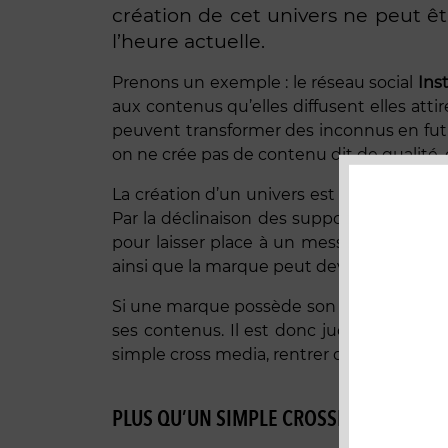
création de cet univers ne peut êtr
l’heure actuelle.
Prenons un exemple : le réseau social
Ins
aux contenus qu’elles diffusent elles attir
peuvent transformer des inconnus en futur
on ne crée pas de contenu dit de qualité, 
La création d’un univers est donc fondamen
Par la déclinaison des supports, ce story
pour laisser place à un message totalem
ainsi que la marque peut devenir
créatri
Si une marque possède son univers, elle 
ses contenus. Il est donc judicieux pour 
simple cross media, rentrer dans l’univers
PLUS QU’UN SIMPLE CROSSMEDIA : CRÉ