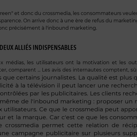
en" et donc du crossmedia, les consommateurs veulent 
arence. On arrive donc à une ère de refus du marketing d
donc précisément à l'inbound marketing.
DEUX ALLIÉS INDISPENSABLES
x médias, les utilisateurs ont la motivation et les ou
ter, comparent ... Les avis des internautes comptent,
 que certains journalistes. La qualité est pl
cité à la télévision il peut lancer une recherc
ontrôlées par les publicitaires. Les clients re
pe même de l'inbound marketing : proposer un m
utilisateurs. Ce que le crossmedia peut apporte
teur et la marque. Car c'est ce que les consom
e crossmedia permet cette relation de récipr
une campagne publicitaire sur plusieurs suppo