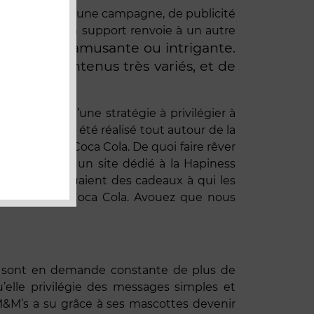
mple : décliner une campagne, de publicité
e chose, et un support renvoie à un autre
’une action amusante ou intrigante.
vers des contenus très variés, et de
ws, etc.
elle comme d’une stratégie à privilégier à
raordinaire à été réalisé tout autour de la
de canettes Coca Cola. De quoi faire rêver
de dessinées, un site dédié à la Hapiness
 qui distribuaient des cadeaux à qui les
 à la marque Coca Cola. Avouez que nous
ns sont en demande constante de plus de
lle privilégie des messages simples et
: M&M’s a su grâce à ses mascottes devenir