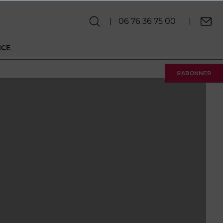
06 76 36 75 00
NCE
S'ABONNER