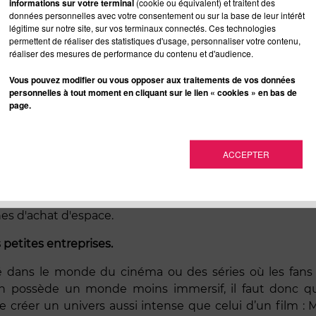
informations sur votre terminal
(cookie ou équivalent) et traitent des
n simple produit, il vend une expérience. Le but est si
données personnelles avec votre consentement ou sur la base de leur intérêt
légitime sur notre site, sur vos terminaux connectés. Ces technologies
s en les liant entre eux. Ceux-ci racontent tous la mêm
permettent de réaliser des statistiques d'usage, personnaliser votre contenu,
u profit d
ence de divertissement. La marque s’efface a
réaliser des mesures de performance du contenu et d'audience.
’utilisateur dans l’univers de la marque à tra
Vous pouvez modifier ou vous opposer aux traitements de vos données
s, possibilité de commenter, making off, intervie
personnelles à tout moment en cliquant sur le lien « cookies » en bas de
page.
ée par de grands groupes et ils commencent à parler d’
a
avec sa campagne de la Hapiness Factory. Un travail ext
re caché à l’intérieur des distributeurs automatiques 
ACCEPTER
t réalisé des jeux pour smartphone, des dessins de ban
utube, des chansons et même des distributeurs spéciaux
trée sur le bonheur et le monde féérique de noël lié
es d'achat d'espace.
petites entreprises.
lisé dans le monde du cinéma ou des séries où les fa
ossède un monde moins immersif, il faut donc qu’e
e de créer un univers aussi intense que celui d’un film 