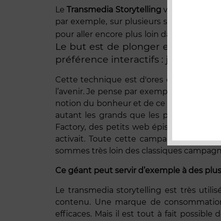
Le
Transmedia Storytelling
vend plus qu’u
par exemple, sur plusieurs supports, mai
pour aller encore plus loin dans l’expéri
Le but est de plonger entièrement l
préférence interactifs : jeux, vidéo
Cette technique est d'ores et déjà utilis
l’avenir. Je pense par exemple à
Coca Col
notion du bonheur et de ce monde imaginai
autant les grands que les petits. Ils on
Factory, des petits web épisodes via Yo
activait. Toute cette campagne est cen
sommes très loin des classiques campagn
Ce géant peut servir d’exemple à des plus 
Le transmedia storytelling est très uti
contenu. Une marque de consommation p
efficaces. Mais il est tout à fait possibl