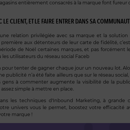
 magasins entièrement consacrés à la marque font fureu
 LE CLIENT, ET LE FAIRE ENTRER DANS SA COMMUNAUT
 une relation privilégiée avec sa marque et la solutio
remière aux détenteurs de leur carte de fidélité, c’es
la période de Noël certaines marques, et pas forcément 
ù les utilisateurs du réseau social Faceb
pour tenter de gagner chaque jour un nouveau lot. Alor
 publicité n’a été faite ailleurs que sur le réseau social,
 les gens à commenter augmente la visibilité de la publi
 assez simple à mettre en place.
dans les techniques d'Inbound Marketing, à grande o
votre univers vous le permet, boostez votre efficacité a
votre marque !