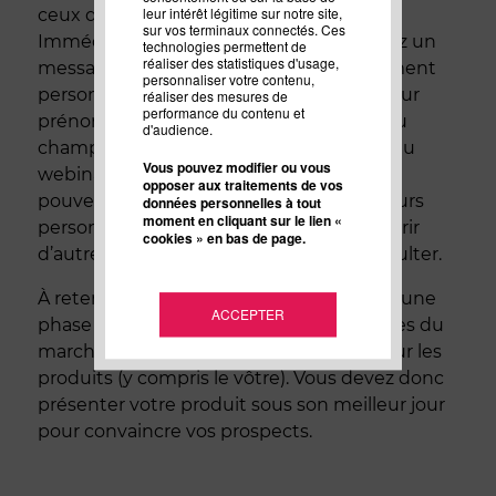
leur intérêt légitime sur notre site,
ceux qui s’inscrivent à un webinaire.
sur vos terminaux connectés. Ces
Immédiatement après, vous leur envoyez un
technologies permettent de
réaliser des statistiques d'usage,
message de bienvenue ou de remerciement
personnaliser votre contenu,
personnalisé en reprenant leur nom et leur
réaliser des mesures de
performance du contenu et
prénom, que vous avez collectés grâce au
d'audience.
champ d’inscription aux newsletters ou au
Vous pouvez modifier ou vous
webinaire. Quelques jours plus tard, vous
opposer aux traitements de vos
pouvez les relancer avec un e-mail, toujours
données personnelles à tout
moment en cliquant sur le lien «
personnalisé, qui leur propose de découvrir
cookies » en bas de page.
d’autres contenus qu’ils aimeraient consulter.
À retenir : ici, vos prospects entrent dans une
ACCEPTER
phase de sélection et comparent les offres du
marché à l’aide d’informations précises sur les
produits (y compris le vôtre). Vous devez donc
présenter votre produit sous son meilleur jour
pour convaincre vos prospects.