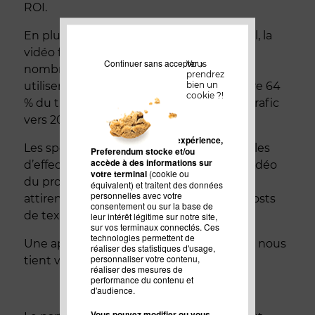
ROI.
En plus d’un contenu interactif et original, la
vidéo fait beaucoup parler d’elle. En effet,
Continuer sans accepter >
Vous
nombreux sont les marketeurs B2B qui
prendrez
bien un
utilisent la vidéo. Le contenu vidéo génère 64
cookie ?!
% du trafic Internet et produira 80 % du trafic
vers 2019.
Pour améliorer votre expérience,
Les spectateurs sont 85 % plus susceptibles
Preferendum stocke et/ou
accède à des informations sur
d’effectuer un achat après avoir vu une vidéo
votre terminal
(cookie ou
du produit. De plus, les posts avec vidéos
équivalent) et traitent des données
personnelles avec votre
attirent
3 fois plus de backlinks
que les posts
consentement ou sur la base de
de texte.
leur intérêt légitime sur notre site,
sur vos terminaux connectés. Ces
technologies permettent de
Une approche de Content Marketing qui nous
réaliser des statistiques d'usage,
personnaliser votre contenu,
tient vraiment à coeur.
réaliser des mesures de
performance du contenu et
d'audience.
Vous pouvez modifier ou vous