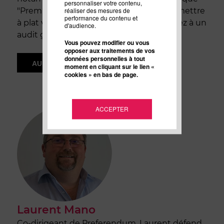
personnaliser votre contenu,
réaliser des mesures de
"Premium". Et si l'envie vous tente de remettre
performance du contenu et
à plat votre stratégie de contenu, postulez à un
d'audience.
audit gratuit (1 chaque mois).
Vous pouvez modifier ou vous
opposer aux traitements de vos
données personnelles à tout
AUDIT GRATUIT
moment en cliquant sur le lien «
cookies » en bas de page.
ACCEPTER
Laurent Mano
Co-dirigeant de Preferendum, Laurent défend