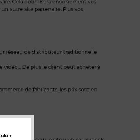
dinaire. Cela optimisera énormément vos
un autre site partenaire. Plus vos
r réseau de distributeur traditionnelle
e vidéo… De plus le client peut acheter à
commerce de fabricants, les prix sont en
epter >
ement disponibles sur le site web car le stock