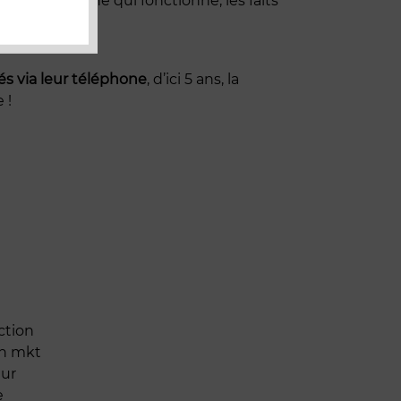
 C’est un marché qui fonctionne, les faits
és via leur téléphone
, d’ici 5 ans, la
 !
ction
en mkt
eur
e