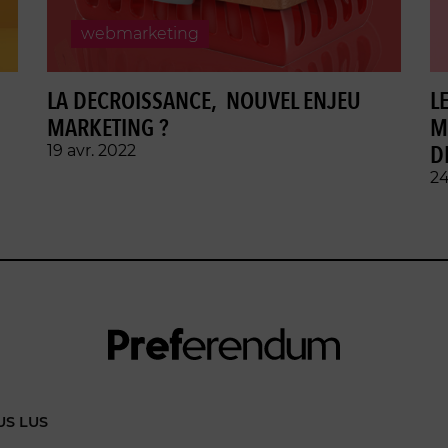
webmarketing
LA DECROISSANCE, NOUVEL ENJEU
L
MARKETING ?
M
D
19 avr. 2022
24
US LUS