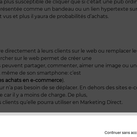
ra plus susceptible de cliquer que si c’était une pub or
st représentée comme un bandeau ou un lien hypertexte sur 
 vus et plus il yaura de probabilités d’achats.
 directement à leurs clients sur le web ou remplacer leu
archer sur le web permet de créer une
t ils peuvent partager, commenter, aimer une image ou un
, même de son smartphone: c’est
es achats en e-commerce
).
eur n’a pas besoin de se déplacer. En dehors des sites e-
 car il y a moins de charge. De plus,
clients qu’elle pourra utiliser en Marketing Direct.
E
Continuer sans acc
le désiré sur le site d’une marque, les articles sont général