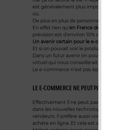
est généralement plus important que dans 
où.
De plus en plus de personnes font leurs ach
En effet rien qu’
en France de 2004 à 2015 
prévision est d'environ 10% de plus par rap
Un avenir certain pour le e-commerce.
Et si on pouvait voir le produit sous toutes 
Dans un futur avenir on pourra tout depu
virtuel qui nous conseillerait sur le web!
Le e-commerce n’est pas éphémère, il ne 
LE E-COMMERCE NE PEUT PAS TOUT FAIRE
Effectivement il ne peut pas forcer un in
dans les nouvelles technologies. Beaucou
vendeurs. Il préfère aussi voir et essayer 
achète en ligne. Et cela est variable selon