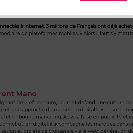
 font de plus en plus sur le net, le digital c’est l’avenir.
eb !
nectés à internet. 3 millions de
Français ont déjà achet
médiaire de plateformes mobiles. » Alors il faut s’y mettre
rent Mano
rigeant de Preferendum, Laurent défend une culture de
e et une approche du marketing digital basée sur le tra
l et l'inbound marketing. Aussi à l'aise en publicité et 
ionnel, qu'en digital, il accompagne les marques dans l
lisation et projets de croissance via le web, génération d