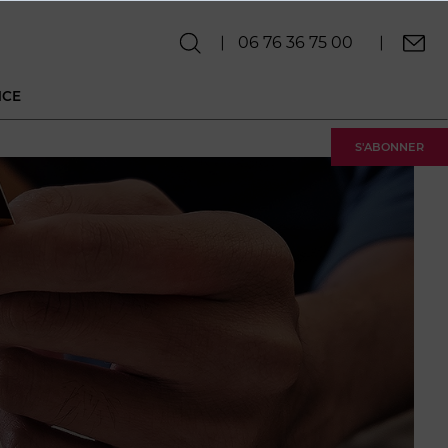
06 76 36 75 00
NCE
S'ABONNER