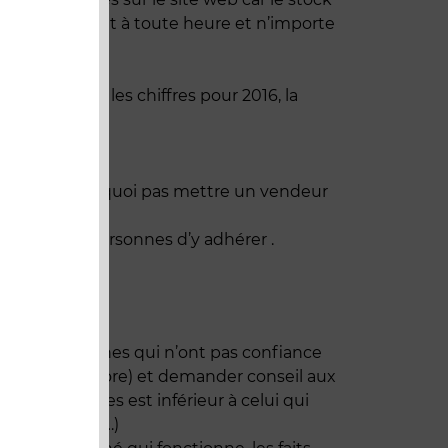
faire son achat à toute heure et n’importe
Alors imaginez les chiffres pour 2016, la
os 3D. Et pourquoi pas mettre un vendeur
maximum de personnes d’y adhérer .
ont les personnes qui n’ont pas confiance
te (Web to Store) et demander conseil aux
e de personnes est inférieur à celui qui
etour gratuit …)