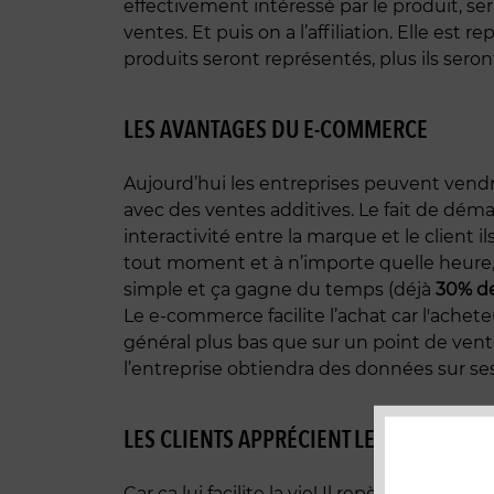
effectivement intéressé par le produit, se
ventes. Et puis on a l’affiliation. Elle e
produits seront représentés, plus ils seront
LES AVANTAGES DU E-COMMERCE
Aujourd’hui les entreprises peuvent vendre
avec des ventes additives. Le fait de dém
interactivité entre la marque et le clien
tout moment et à n’importe quelle heure
simple et ça gagne du temps (déjà
30% d
Le e-commerce facilite l’achat car l'achet
général plus bas que sur un point de vente
l’entreprise obtiendra des données sur ses 
LES CLIENTS APPRÉCIENT LE E-COMMERC
Car ça lui facilite la vie! Il repère l‘artic