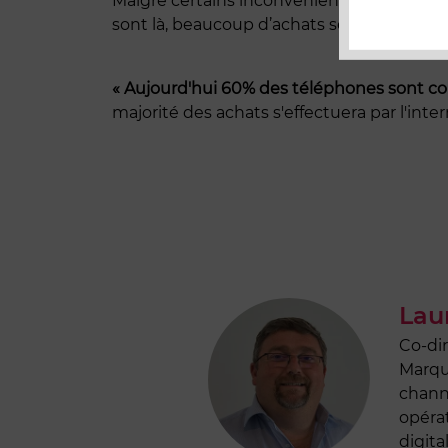
Malgré certains inconvénients, les achats se
sont là, beaucoup d’achats se font sur le w
« Aujourd'hui 60% des téléphones sont con
majorité des achats s'effectuera par l'inter
Lau
Co-di
Marqu
channe
opérat
digita