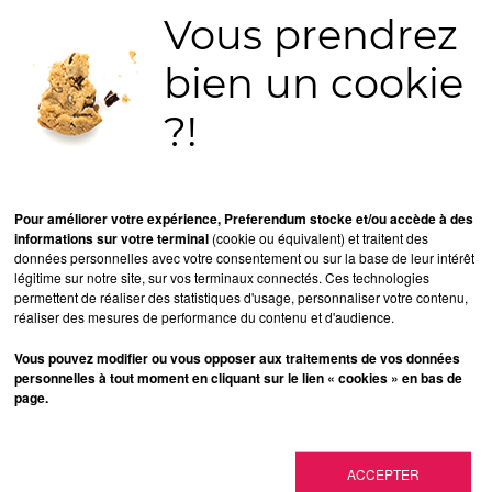
Vous prendrez
une boutique. Il peut également comparer les prix, et 
bien un cookie
ats sur le net, une large cible potentielle vous attend !
le marché a progressé de 14,3% à 64,9
milliards d’euros
. 
?!
port aux 64,9 milliards d'euros enregistrés en 2015.
ses formes? Et si on utilisait la 3D!
is notre smartphone, acheter à partir de photos ou vidé
Pour améliorer votre expérience, Preferendum stocke et/ou accède à des
informations sur votre terminal
(cookie ou équivalent) et traitent des
données personnelles avec votre consentement ou sur la base de leur intérêt
cesse d’évoluer, de s’améliorer afin de convaincre un 
légitime sur notre site, sur vos terminaux connectés. Ces technologies
permettent de réaliser des statistiques d'usage, personnaliser votre contenu,
réaliser des mesures de performance du contenu et d'audience.
Vous pouvez modifier ou vous opposer aux traitements de vos données
personnelles à tout moment en cliquant sur le lien « cookies » en bas de
dividu qui est méfiant de l’achat en ligne, nombreuses s
page.
p de personnes préfèrent se rendre sur un point de ven
le produit avant de l’acheter. Mais rassurez-vous ce nombr
 le type de produits et de services proposés aux clients (r
ACCEPTER