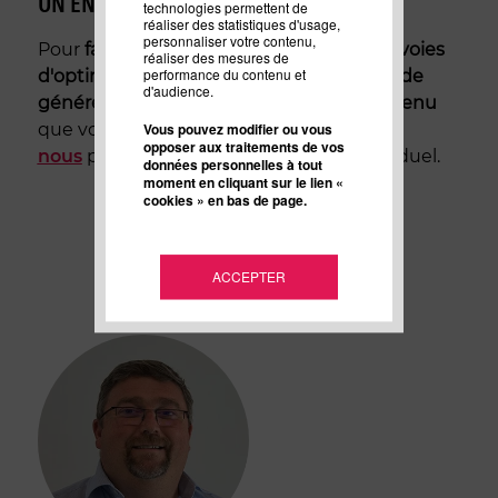
UN ENTRETIEN GRATUIT DE 30 MINUTES
technologies permettent de
réaliser des statistiques d'usage,
personnaliser votre contenu,
Pour
faire le point
sur votre
stratégie, les voies
réaliser des mesures de
performance du contenu et
d'optimisation de vos ventes, la manière de
d'audience.
générer des leads ou la stratégie de contenu
que vous avez mise en place,
contactez-
Vous pouvez modifier ou vous
opposer aux traitements de vos
nous
pour convenir d'un entretien individuel.
données personnelles à tout
moment en cliquant sur le lien «
cookies » en bas de page.
ACCEPTER