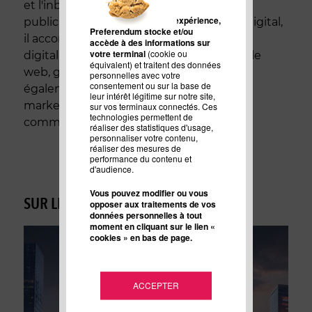
et l'inbound marketing. Aussi à l'aise en
Pour améliorer votre expérience,
publicité et en mkt opérationnel, qu'en digital,
Preferendum stocke et/ou
il accompagne les marques dans leur
accède à des informations sur
votre terminal
(cookie ou
digitalisation et projets de croissance via le
équivalent) et traitent des données
web, génération de leads... Il intervient
personnelles avec votre
consentement ou sur la base de
également sur le thème de l'inbound
leur intérêt légitime sur notre site,
marketing au CELSA et en écoles de
sur vos terminaux connectés. Ces
technologies permettent de
commerce.
réaliser des statistiques d'usage,
personnaliser votre contenu,
réaliser des mesures de
performance du contenu et
d'audience.
Vous pouvez modifier ou vous
SUR LE MÊME SUJET :
opposer aux traitements de vos
données personnelles à tout
moment en cliquant sur le lien «
cookies » en bas de page.
ACCEPTER