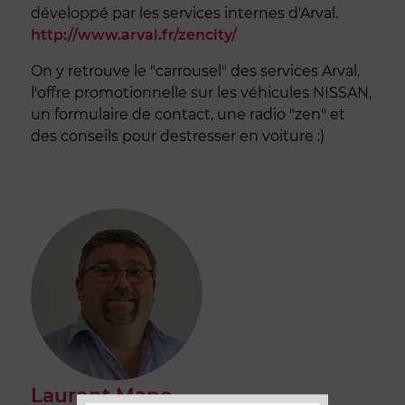
développé par les services internes d'Arval.
http://www.arval.fr/zencity/
On y retrouve le "carrousel" des services Arval,
l'offre promotionnelle sur les véhicules NISSAN,
un formulaire de contact, une radio "zen" et
des conseils pour destresser en voiture :)
Laurent Mano