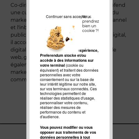
Co-dirigeant de Preferendum, Laurent défend
une culture de Marque et une approche du
Continuer sans accepter >
Vous
marketing digital basée sur le traction channel
prendrez
bien un
et l'inbound marketing. Aussi à l'aise en
cookie ?!
publicité et en mkt opérationnel, qu'en digital,
il accompagne les marques dans leur
digitalisation et projets de croissance via le
Pour améliorer votre expérience,
Preferendum stocke et/ou
web, génération de leads... Il intervient
accède à des informations sur
également sur le thème de l'inbound
votre terminal
(cookie ou
équivalent) et traitent des données
marketing au CELSA et en écoles de
personnelles avec votre
consentement ou sur la base de
commerce.
leur intérêt légitime sur notre site,
sur vos terminaux connectés. Ces
technologies permettent de
réaliser des statistiques d'usage,
personnaliser votre contenu,
réaliser des mesures de
performance du contenu et
d'audience.
Vous pouvez modifier ou vous
opposer aux traitements de vos
données personnelles à tout