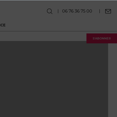
06 76 36 75 00
NCE
S'ABONNER