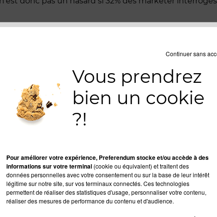
e n'est donc pas un hasard si 32% des marketer interrogé
tude réalisée en Mars 2012, par btobonline magazine, sur
Continuer sans acc
fférents secteurs d’activités).
Vous prendrez
 médias sociaux en se simplifiant le quotidien ?
hing », autrement dit automatiser vos publications. Ch
bien un cookie
 réseaux sociaux de votre choix. Pour certains ce gain d
?!
 l’auto publishing :
ratuit qui vous donne la possibilité de créer un flux RSS 
Pour améliorer votre expérience, Preferendum stocke et/ou accède à des
informations sur votre terminal
(cookie ou équivalent) et traitent des
tant, mais il a le mérite d'être gratuit et ne nécessite m
données personnelles avec votre consentement ou sur la base de leur intérêt
légitime sur notre site, sur vos terminaux connectés. Ces technologies
nt mais un compte Twitter est l'un des outils le
permettent de réaliser des statistiques d'usage, personnaliser votre contenu,
ticles sur d'autres réseaux. En effet une fois vos
réaliser des mesures de performance du contenu et d'audience.
bmit, de nombreux réseaux vous donne par défa