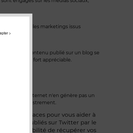
s sont engagés sur les medias sociaux,
 622 responsables marketings issus
epter >
aque nouveau contenu publié sur un blog se
e temps sera fort appréciable.
si votre site internet n'en génère pas un
ême pas d'enregistrement.
s plus efficaces pour vous aider à
 articles publiés sur Twitter par le
ut la possibilité de récupérer vos