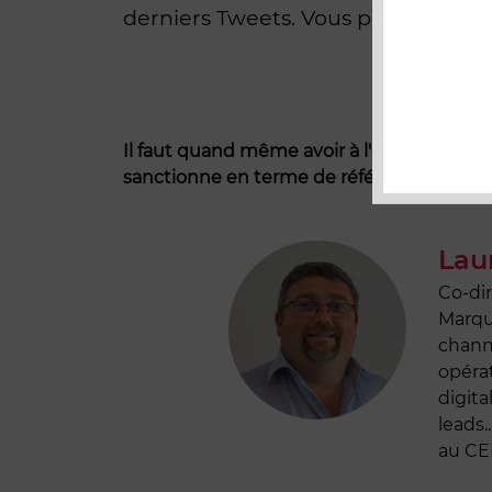
derniers Tweets. Vous pouvez ainsi
Il faut quand même avoir à l'esprit que l
sanctionne en terme de référencement na
Lau
Co-di
Marqu
channe
opérat
digita
leads.
au CE