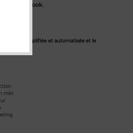
eo
et
Facebook
.
 démarche simplifiée et automatisée et le
ction
en mkt
eur
e
keting