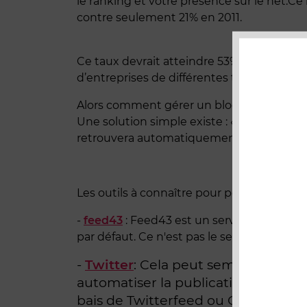
le ranking et votre présence sur le net.C
contre seulement 21% en 2011.
Ce taux devrait atteindre 53% en 2013. (É
d’entreprises de différentes tailles et de di
Alors comment gérer un blog ainsi que les
Une solution simple existe : «auto publis
retrouvera automatiquement publié sur les
Les outils à connaître pour pouvoir faire de
-
feed43
: Feed43 est un service en ligne g
par défaut. Ce n'est pas le seul outil exis
-
Twitter
: Cela peut sembler étonna
automatiser la publication de vos ar
bais de Twitterfeed ou Obsocial su